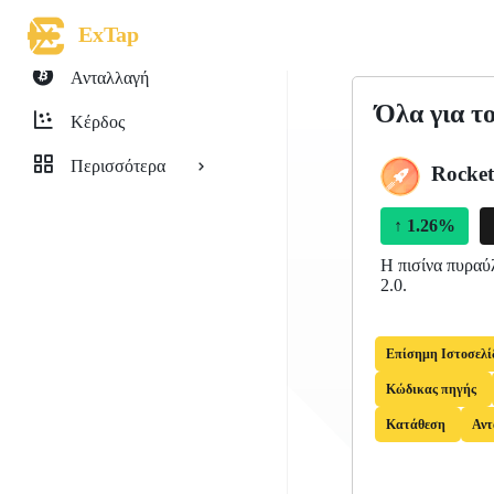
ExTap
Ανταλλαγή
Όλα για τ
Κέρδος
Περισσότερα
Rocket
↑
1.26%
Η πισίνα πυραύλ
2.0.
Επίσημη Ιστοσελί
Κώδικας πηγής
Κατάθεση
Αντ