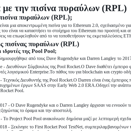
 με την πισίνα πυραύλων (RPL)
 πισίνα πυραύλων (RPL);
είναι μια αποκεντρωμένη πισίνα για το Ethereum 2.0, σχεδιασμένο για
του είναι να καταστήσει το στοίχημα του Ethereum πιο προσιτή και 
ρήσεις να επωφεληθούν από το να τοποθετήσουν τις εκμεταλλεύσεις ET
ης πισίνας πυραύλων (RPL)
ι ιδρυτές της Pool Pool;
δημιουργήθηκε από τους Dave Rugendyke και Darren Langley το 2017
 - Διευθύνων Σύμβουλος της Pool Rocket.Ο Dave διαθέτει έμπειρο 
ές λογισμικού Enterprise.Το πάθος του για blockchain και crypto ο
- Τεχνικός Διευθυντής της Pool Rocket.Ο Darren είναι ένας έμπειρο
τυχημένων έργων SAAS στην Early Web 2.0 ERA.Οδηγεί την ανάπτυ
Rocket Pool.
 2017 - Ο Dave Rugendyke και ο Darren Langley άρχισαν να εννοούν 
εξηγώντας το όραμα και την αποστολή.
- Το Project Pool Pool ανακοίνωσε δημόσια μαζί με λεπτομερή σχεδι
 2018 - Ξεκίνησε το First Rocket Pool TestNet, συμπεριλαμβανομένω