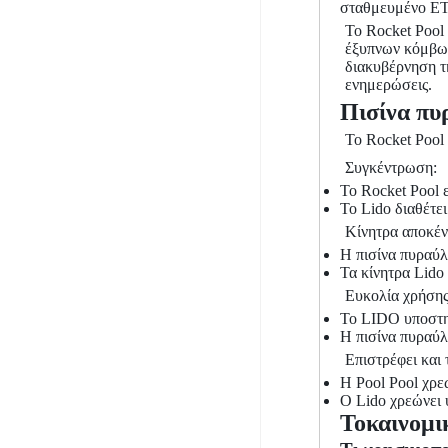
σταθμευμένο ETH
Το Rocket Pool 
έξυπνων κόμβων
διακυβέρνηση τ
ενημερώσεις.
Πισίνα πυ
Το Rocket Pool 
Συγκέντρωση:
Το Rocket Pool ε
Το Lido διαθέτε
Κίνητρα αποκέ
Η πισίνα πυραύλ
Τα κίνητρα Lido
Ευκολία χρήσης
Το LIDO υποστηρ
Η πισίνα πυραύλ
Επιστρέφει και 
Η Pool Pool χρε
Ο Lido χρεώνει
Τοκαινομι