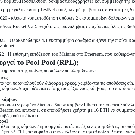
υ κόμβου.Προσελκύουν δοκιμαστικούς χρήστες και συμμετοχή της κο
τερη μεγάλη έκδοση TestNet που ξεκίνησε με βασικές δυνατότητες 
 2020 - κλειστή χρηματοδότηση σπόρων 2 εκατομμυρίων δολαρίων για 
ισίνας Rocket V2 Συνεχόμενες επαναλήψεις ενισχύοντας όλες τις βασι
022 - Ολοκληρώθηκε 4,1 εκατομμύρια δολάρια αυξάνει την πισίνα Roc
Mainnet.
22 - Η επίσημη εκτόξευση του Mainnet στο Ethereum, που καθιερώνε
υργεί το Pool Pool (RPL);
κτηριστικά της πισίνας πυραύλων περιλαμβάνουν:
σεις
ατα και παρακολουθούν διάφορα μάρκες, χειρίζονται τις αποθέσεις et
ές κόμβων.Διαχειρίζονται επίσης τους έξυπνους κόμβους του δικτύου 
ν κόμβων
 ένα αποκεντρωμένο δίκτυο ειδικών κόμβων Ethereum που εκτελούν 
 Beacon και επιτρέπει σε οποιοδήποτε χρήστη με 16 ETH να συμμετάσ
οιβές από το δίκτυο.
pool
ετάλλευσης κόμβων δημιουργούν αυτές τις έξυπνες συμβάσεις, οι οπο
ριέχει 32 ETH, τα κεφάλαια αποστέλλονται στην αλυσίδα Beacon για ν