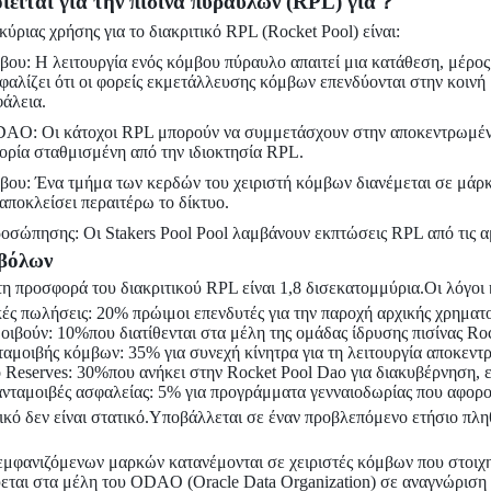
ιείται για την πισίνα πυραύλων (RPL) για？
κύριας χρήσης για το διακριτικό RPL (Rocket Pool) είναι:
ου: Η λειτουργία ενός κόμβου πύραυλο απαιτεί μια κατάθεση, μέρος 
αλίζει ότι οι φορείς εκμετάλλευσης κόμβων επενδύονται στην κοινή 
άλεια.
DAO: Οι κάτοχοι RPL μπορούν να συμμετάσχουν στην αποκεντρωμέν
ορία σταθμισμένη από την ιδιοκτησία RPL.
βου: Ένα τμήμα των κερδών του χειριστή κόμβων διανέμεται σε μάρκ
αποκλείσει περαιτέρω το δίκτυο.
οσώπησης: Οι Stakers Pool Pool λαμβάνουν εκπτώσεις RPL από τις α
βόλων
τη προσφορά του διακριτικού RPL είναι 1,8 δισεκατομμύρια.Οι λόγοι
κές πωλήσεις: 20% πρώιμοι επενδυτές για την παροχή αρχικής χρημα
μοιβούν: 10%που διατίθενται στα μέλη της ομάδας ίδρυσης πισίνας Ro
αμοιβής κόμβων: 35% για συνεχή κίνητρα για τη λειτουργία αποκε
 Reserves: 30%που ανήκει στην Rocket Pool Dao για διακυβέρνηση, επ
ανταμοιβές ασφαλείας: 5% για προγράμματα γενναιοδωρίας που αφορο
τικό δεν είναι στατικό.Υποβάλλεται σε έναν προβλεπόμενο ετήσιο π
μφανιζόμενων μαρκών κατανέμονται σε χειριστές κόμβων που στοιχ
εται στα μέλη του ODAO (Oracle Data Organization) σε αναγνώριση 