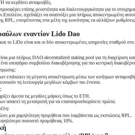
 να κερδίσει ανταμοιβές.
προσφέρει επίσης ρευστότητα και διαλειτουργικότητα για το στοιχημ
.Επιπλέον, σχεδιάζει να αναπτύξει μια πλήρως αποκεντρωμένη αυτο
ης RPL, επιτρέποντας στα μέλη της κοινότητας να αλλάζουν ρυθμίσει
ραύλων εναντίον Lido Dao
και το LiDo είναι και οι δύο αποκεντρωμένες υπηρεσίες σταθμού στο
ίναι μια πλήρως DAO-decentralized staking pool για τη διαχείριση και 
ι ένα υποψήφιο συμβούλιο διακυβέρνησης για πιο κεντρική διακυβέρν
ντρωσης:
ων επιδιώκει τη μέγιστη αποκέντρωση μέσω των κινήτρων ανταμοιβή
 ευνοούν τη λειτουργία μεγάλων κόμβων πιο έντονα.
:
ίζει άμεσα τις μεγάλες μάρκες όπως το ETH.
ων απαιτεί τη μετατροπή για να επαναπροσδιορίσετε πρώτα.
τέλη:
ώνει μια χαμηλότερη προμήθεια που λαμβάνεται ως εκπτώσεις RPL.
 υψηλότερο ποσοστό προμήθειας 10%.
κή