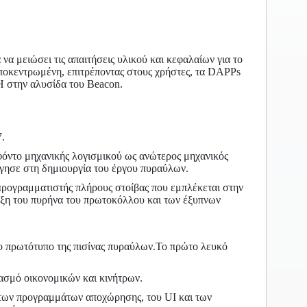
 να μειώσει τις απαιτήσεις υλικού και κεφαλαίων για το
αποκεντρωμένη, επιτρέποντας στους χρήστες, τα DAPPs
H στην αλυσίδα του Beacon.
.
φόντο μηχανικής λογισμικού ως ανώτερος μηχανικός
δήγησε στη δημιουργία του έργου πυραύλων.
ς προγραμματιστής πλήρους στοίβας που εμπλέκεται στην
ξη του πυρήνα του πρωτοκόλλου και των έξυπνων
το πρωτότυπο της πισίνας πυραύλων.Το πρώτο λευκό
ασμό οικονομικών και κινήτρων.
ν των προγραμμάτων αποχώρησης, του UI και των