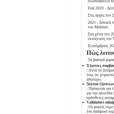
υλοποιήσεων το
End 2019 - Δεύ
Στις αρχές του
2021 - Δοκιμή π
του Mainnet.
Στα μέσα του 2
εκτόξευση του 
Σεπτέμβριος 20
Πώς λειτο
Τα βασικά χαρα
Έξυπνες συμβά
: Αυτά τα ζητήμ
τους σε χειριστ
αποτύχει.
Δίκτυο έξυπνω
: Πρόκειται για
για την αλυσίδα
πρόσθετες ανταμ
Validators mini
: Οι φορείς εκμ
ένα minipool πε