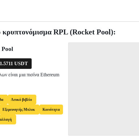
ο κρυπτονόμισμα RPL (Rocket Pool):
 Pool
1.5711 USDT
ων είναι μια πισίνα Ethereum
δα
Λευκό βιβλίο
Εξερευνητής Μπλοκ
Κοινότητα
αλλαγή