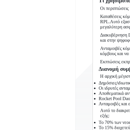
Τι χρησιμοπο
Οι περιπτώσεις 
Καταθέσεις κόμβ
RPL.Αυτό εξασφ
μεγαλύτερη ασφ
Διακυβέρνηση 
και στην ψηφοφ
Ανταμοιβές κόμ
κόμβους και να 
Εκπτώσεις εκπρ
Διανομή συμ
Η αρχική μέγισ
Δημόσιες/ιδιωτι
Οι ιδρυτές αντα
Αποθεματικά αντ
Rocket Pool Dao
Ανταμοιβές και 
Αυτό το διακρι
εξής:
Το 70% των νεοε
Το 15% διοχετεύ