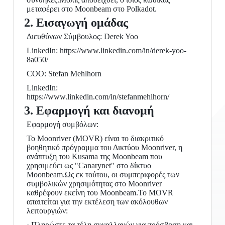
μεταφέρει στο Moonbeam στο Polkadot.
2. Εισαγωγή ομάδας
Διευθύνων Σύμβουλος: Derek Yoo
LinkedIn: https://www.linkedin.com/in/derek-yoo-
8a050/
COO: Stefan Mehlhorn
LinkedIn:
https://www.linkedin.com/in/stefanmehlhorn/
3. Εφαρμογή και διανομή
Εφαρμογή συμβόλων:
Το Moonriver (MOVR) είναι το διακριτικό
βοηθητικό πρόγραμμα του Δικτύου Moonriver, η
ανάπτυξη του Kusama της Moonbeam που
χρησιμεύει ως "Canarynet" στο δίκτυο
Moonbeam.Ως εκ τούτου, οι συμπεριφορές των
συμβολικών χρησιμότητας στο Moonriver
καθρέφουν εκείνη του Moonbeam.Το MOVR
απαιτείται για την εκτέλεση των ακόλουθων
λειτουργιών:
· Πληρώστε τα τέλη συναλλαγών για πρόσβαση και