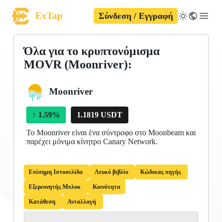
ExTap
Σύνδεση / Εγγραφή
Όλα για το κρυπτονόμισμα
MOVR (Moonriver):
Moonriver
↑
1.59%
1.1819 USDT
Το Moonriver είναι ένα σύντροφο στο Moonbeam και
παρέχει μόνιμα κίνητρο Canary Network.
Επίσημη Ιστοσελίδα
Λευκό βιβλίο
Κώδικας πηγής
Εξερευνητής Μπλοκ
Κοινότητα
Κατάθεση
Ανταλλαγή