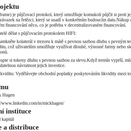
ojektu
frame) je půjčovací protokol, který umožňuje komukoli půjčit si proti 
 závazek na řetězci, který se usadí v konkrétním budoucím datu.Nákup
ém financování něco, co je potřeba v decentralizovaném financování.
elé dělat s půjčovacím protokolem HIFI:
Zamkněte kolaterál v trezoru k mátě s pevnou sazbou dluhu s pevným
ditu, což uživatelům umožňuje využívat dlouhé, výnosné farmy nebo sle
tonů.
Kupte si tokeny dluhu s pevnou sazbou za slevu.Když termín vyprší, mů
datelnou návratnost jejich investice.
likviditu: Vydělávejte obchodní poplatky poskytováním likvidity mezi 
ýmu
ck Hagen
://www.linkedin.com/in/mickhagen/
ní instituce
 kapitál
e a distribuce