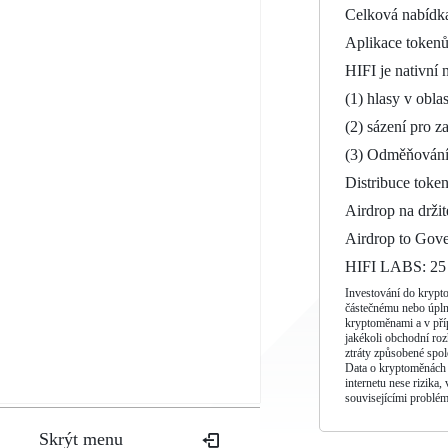
Celková nabídk
Aplikace tokenů
HIFI je nativní n
(1) hlasy v oblas
(2) sázení pro z
(3) Odměňování 
Distribuce token
Airdrop na drži
Airdrop to Gove
HIFI LABS: 25
Investování do kryptom
částečnému nebo úplné
kryptoměnami a v příp
jakékoli obchodní roz
ztráty způsobené spol
Data o kryptoměnách z
internetu nese rizika
souvisejícími problém
Nechat menu otevřené
Skrýt menu