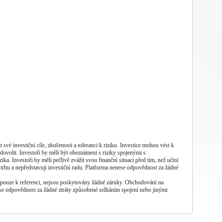
své investiční cíle, zkušenosti a toleranci k riziku. Investice mohou vést k
 dovolit. Investoři by měli být obeznámeni s riziky spojenými s
. Investoři by měli pečlivě zvážit svou finanční situaci před tím, než učiní
trhu a nepředstavují investiční radu. Platforma nenese odpovědnost za žádné
ží pouze k referenci, nejsou poskytovány žádné záruky. Obchodování na
nese odpovědnost za žádné ztráty způsobené selháním spojení nebo jinými