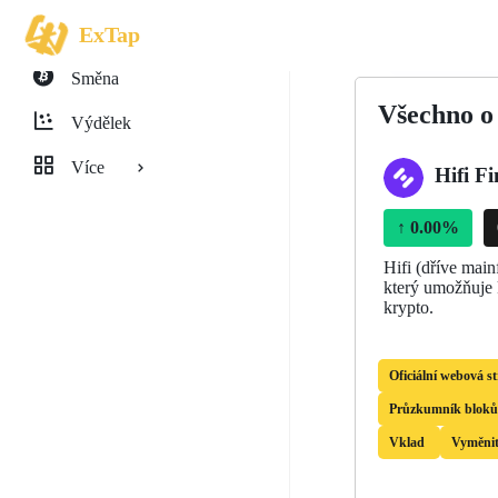
ExTap
Směna
Všechno o
Výdělek
Více
Hifi Fi
↑
0.00%
Hifi (dříve main
který umožňuje k
krypto.
Oficiální webová s
Průzkumník bloků
Vklad
Vyměni