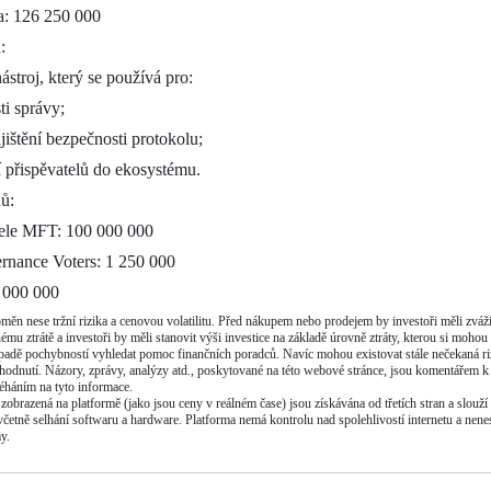
a: 126 250 000
:
ástroj, který se používá pro:
ti správy;
ajištění bezpečnosti protokolu;
přispěvatelů do ekosystému.
ů:
tele MFT: 100 000 000
rnance Voters: 1 250 000
 000 000
ěn nese tržní rizika a cenovou volatilitu. Před nákupem nebo prodejem by investoři měli zvážit 
mu ztrátě a investoři by měli stanovit výši investice na základě úrovně ztráty, kterou si mohou
adě pochybností vyhledat pomoc finančních poradců. Navíc mohou existovat stále nečekaná rizika
hodnutí. Názory, zprávy, analýzy atd., poskytované na této webové stránce, jsou komentářem k 
éháním na tyto informace.
obrazená na platformě (jako jsou ceny v reálném čase) jsou získávána od třetích stran a slou
, včetně selhání softwaru a hardware. Platforma nemá kontrolu nad spolehlivostí internetu a ne
y.