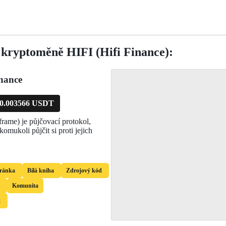
 kryptoměně HIFI (Hifi Finance):
nance
0.003566 USDT
frame) je půjčovací protokol,
omukoli půjčit si proti jejich
tránka
Bílá kniha
Zdrojový kód
Komunita
t