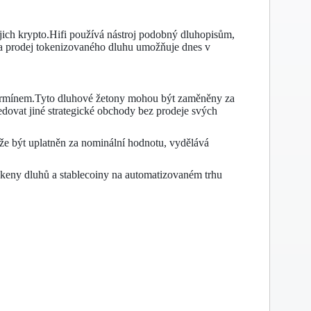
jejich krypto.Hifi používá nástroj podobný dluhopisům,
 a prodej tokenizovaného dluhu umožňuje dnes v
 termínem.Tyto dluhové žetony mohou být zaměněny za
dovat jiné strategické obchody bez prodeje svých
že být uplatněn za nominální hodnotu, vydělává
tokeny dluhů a stablecoiny na automatizovaném trhu