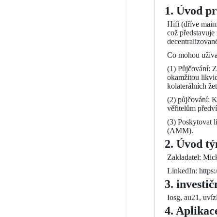
1. Úvod pr
Hifi (dříve main
což představuje
decentralizovan
Co mohou uživat
(1) Půjčování: 
okamžitou likvi
kolaterálních že
(2) půjčování: 
věřitelům předví
(3) Poskytovat 
(AMM).
2. Úvod t
Zakladatel: Mi
LinkedIn: https
3. investič
Iosg, au21, uvízl
4. Aplikac