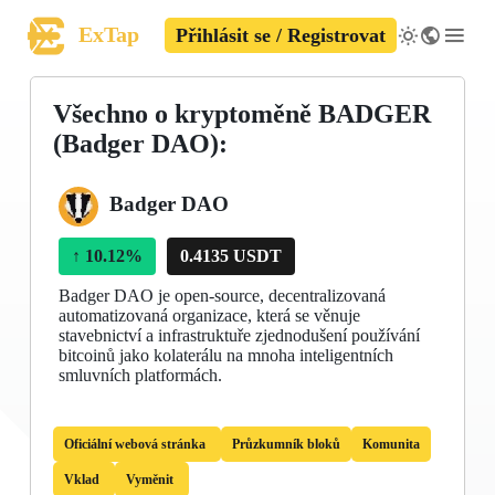
ExTap
Přihlásit se / Registrovat
Všechno o kryptoměně BADGER
(Badger DAO):
Badger DAO
↑
10.12%
0.4135 USDT
Badger DAO je open-source, decentralizovaná
automatizovaná organizace, která se věnuje
stavebnictví a infrastruktuře zjednodušení používání
bitcoinů jako kolaterálu na mnoha inteligentních
smluvních platformách.
Oficiální webová stránka
Průzkumník bloků
Komunita
Vklad
Vyměnit