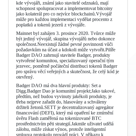
kde vývojáři, známí jako stavitelé odznaků, mají
schopnost spolupracovat a implementovat bitcoiny
jako kolaterál pro co nejvíce blockchainů.Vývojář
může pro každou implementaci vydělat procento z
poplatků a tokenů jezerů z vývojáře.
Mainnet byl zahájen 3. prosince 2020. Tvůrce může
být jediný vývojář, skupina vývojářů nebo dokonce
společnost.Neexistují žádné pevné povinnosti vůči
požadavkům na účast a kdokoli může vytvořit.Pilíře
Badger DAO zahrnují stavitele Badger, produkty
vytvořené komunitou, specializovaný operační tým
jezevec, poměrně počáteční distribuci tokenů Badger
pro správu věcí veřejných a skutečnost, že celý kód je
otevřený.
Badger DAO má dva hlavní produkty: Set a
Digg.Badger Dao je komunitní projekt;Jako takové,
předtím, než budou vyvinuty jakékoli produkty, je
třeba nejprve zařadit do, hlasovány a schváleny
držiteli žetonů.SETT je decentralizovaný agregátor
financování (DEFI), který má opatření ke zmírnění
úvěru Flash zaměřená na tokenizované BTC
prostřednictvím pěti strategií.Jakmile uživatel udělá
zálohu, může získat výnos, protože inteligentní
smlouva protokolu provádí práci. V příkazu k