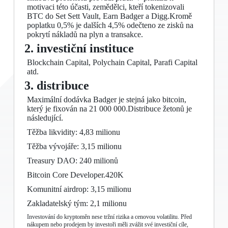
motivaci této účasti, zemědělci, kteří tokenizovali
BTC do Set Sett Vault, Earn Badger a Digg.Kromě
poplatku 0,5% je dalších 4,5% odečteno ze zisků na
pokrytí nákladů na plyn a transakce.
2. investiční instituce
Blockchain Capital, Polychain Capital, Parafi Capital
atd.
3. distribuce
Maximální dodávka Badger je stejná jako bitcoin,
který je fixován na 21 000 000.Distribuce žetonů je
následující.
Těžba likvidity: 4,83 milionu
Těžba vývojáře: 3,15 milionu
Treasury DAO: 240 milionů
Bitcoin Core Developer.420K
Komunitní airdrop: 3,15 milionu
Zakladatelský tým: 2,1 milionu
Investování do kryptoměn nese tržní rizika a cenovou volatilitu. Před
nákupem nebo prodejem by investoři měli zvážit své investiční cíle,