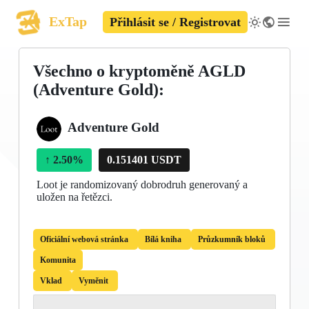
ExTap
Přihlásit se / Registrovat
Všechno o kryptoměně AGLD
(Adventure Gold):
Adventure Gold
↑
2.50%
0.151401 USDT
Loot je randomizovaný dobrodruh generovaný a
uložen na řetězci.
Oficiální webová stránka
Bílá kniha
Průzkumník bloků
Komunita
Vklad
Vyměnit