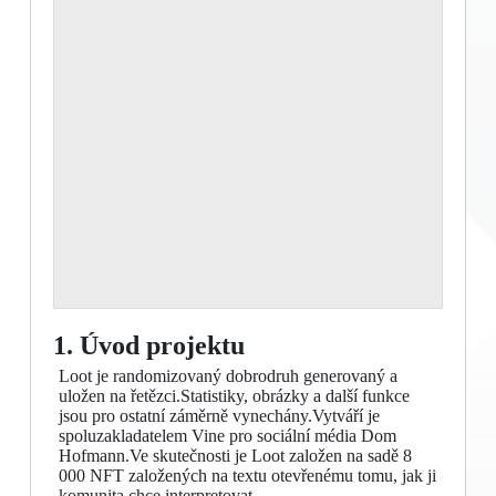
1. Úvod projektu
Loot je randomizovaný dobrodruh generovaný a
uložen na řetězci.Statistiky, obrázky a další funkce
jsou pro ostatní záměrně vynechány.Vytváří je
spoluzakladatelem Vine pro sociální média Dom
Hofmann.Ve skutečnosti je Loot založen na sadě 8
000 NFT založených na textu otevřenému tomu, jak ji
komunita chce interpretovat.