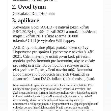
2. Úvod týmu
Zakladatel: Dom Hofmann
3. aplikace
Adventure Gold (AGLD) je nativní token kořisti
ERC-20.Byl spuštěn 2. září 2021 a umožnil každému
majiteli kořisti NFT získat zdarma 10 000
tokenů.AGLD je vytvořen Will Papper.
AGLD byl oficiálně přijat, protože token správy
Hyperverse pro správu Hyperverse v návrhu 8. září
2021. Cílem návrhu je učinit první krok při řešení
modelu správy komunit pro komunitu, aby se začaly
provádět širší cíle tvorby hodnot a rozvoje napříč
ekosystémem.Po schválení návrhu může komunita
Loot hlasovat o budoucích návrzích týkajících se
financování Loot DAO, inflace (pokud existuje) atd.
Investování do kryptoměn nese tržní rizika a cenovou volatilitu. Před
nákupem nebo prodejem by investoři měli zvážit své investiční cíle,
zkušenosti a toleranci k riziku. Investice mohou vést k částečnému nebo
úplnému ztrátě a investoři by měli stanovit výši investice na základě
úrovně ztráty, kterou si mohou dovolit. Investoři by měli být
obeznámeni s riziky spojenými s kryptoměnami a v případě pochybností
vyhledat pomoc finančních poradců. Navíc mohou existovat stále