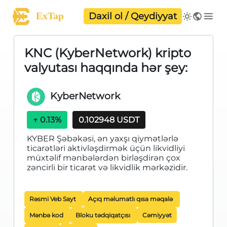
ExTap
Daxil ol / Qeydiyyat
KNC (KyberNetwork) kripto
valyutası haqqında hər şey:
KyberNetwork
↑
0.13%
0.102948 USDT
KYBER Şəbəkəsi, ən yaxşı qiymətlərlə
ticarətləri aktivləşdirmək üçün likvidliyi
müxtəlif mənbələrdən birləşdirən çox
zəncirli bir ticarət və likvidlik mərkəzidir.
Rəsmi Veb Sayt
Açıq məlumatlı qısa məqalə
Mənbə kod
Bloku tədqiqatçısı
Cəmiyyət