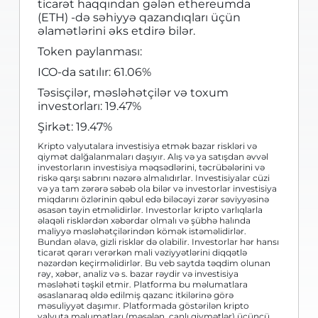
ticarət haqqından gələn ethereumda
(ETH) -də səhiyyə qazandıqları üçün
əlamətlərini əks etdirə bilər.
Token paylanması:
ICO-da satılır: 61.06%
Təsisçilər, məsləhətçilər və toxum
investorları: 19.47%
Şirkət: 19.47%
Kripto valyutalara investisiya etmək bazar riskləri və
qiymət dalğalanmaları daşıyır. Alış və ya satışdan əvvəl
investorların investisiya məqsədlərini, təcrübələrini və
riskə qarşı sabrını nəzərə almalıdırlar. Investisiyalar cüzi
və ya tam zərərə səbəb ola bilər və investorlar investisiya
miqdarını özlərinin qəbul edə biləcəyi zərər səviyyəsinə
əsasən təyin etməlidirlər. Investorlar kripto varlıqlarla
əlaqəli risklərdən xəbərdar olmalı və şübhə halında
maliyyə məsləhətçilərindən kömək istəməlidirlər.
Bundan əlavə, gizli risklər də olabilir. Investorlar hər hansı
ticarət qərarı verərkən mali vəziyyətlərini diqqətlə
nəzərdən keçirməlidirlər. Bu veb saytda təqdim olunan
rəy, xəbər, analiz və s. bazar rəydir və investisiya
məsləhəti təşkil etmir. Platforma bu məlumatlara
əsaslanaraq əldə edilmiş qazanc itkilərinə görə
məsuliyyət daşımır. Platformada göstərilən kripto
valyuta məlumatları (məsələn, canlı qiymətlər) üçüncü