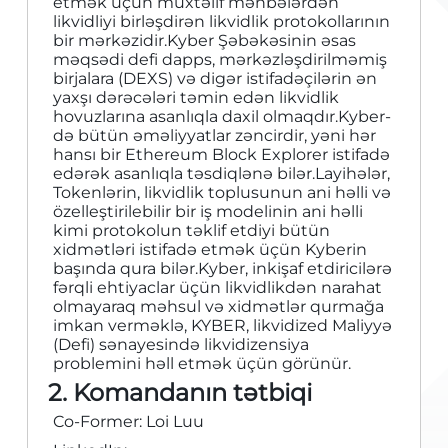
etmək üçün müxtəlif mənbələrdən
likvidliyi birləşdirən likvidlik protokollarının
bir mərkəzidir.Kyber Şəbəkəsinin əsas
məqsədi defi dapps, mərkəzləşdirilməmiş
birjalara (DEXS) və digər istifadəçilərin ən
yaxşı dərəcələri təmin edən likvidlik
hovuzlarına asanlıqla daxil olmaqdır.Kyber-
də bütün əməliyyatlar zəncirdir, yəni hər
hansı bir Ethereum Block Explorer istifadə
edərək asanlıqla təsdiqlənə bilər.Layihələr,
Tokenlərin, likvidlik toplusunun ani həlli və
özelleştirilebilir bir iş modelinin ani həlli
kimi protokolun təklif etdiyi bütün
xidmətləri istifadə etmək üçün Kyberin
başında qura bilər.Kyber, inkişaf etdiricilərə
fərqli ehtiyaclar üçün likvidlikdən narahat
olmayaraq məhsul və xidmətlər qurmağa
imkan verməklə, KYBER, likvidized Maliyyə
(Defi) sənayesində likvidizensiya
problemini həll etmək üçün görünür.
2. Komandanın tətbiqi
Co-Former: Loi Luu