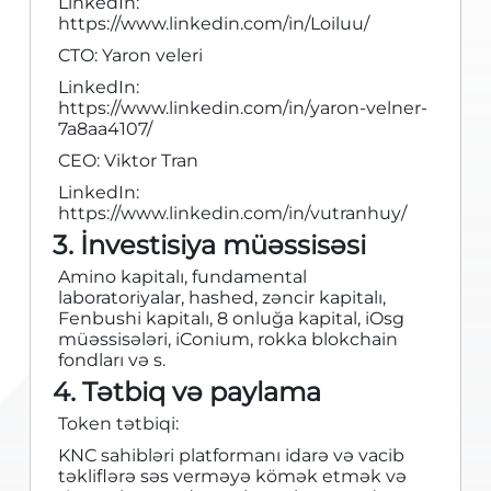
LinkedIn:
https://www.linkedin.com/in/Loiluu/
CTO: Yaron veleri
LinkedIn:
https://www.linkedin.com/in/yaron-velner-
7a8aa4107/
CEO: Viktor Tran
LinkedIn:
https://www.linkedin.com/in/vutranhuy/
3. İnvestisiya müəssisəsi
Amino kapitalı, fundamental
laboratoriyalar, hashed, zəncir kapitalı,
Fenbushi kapitalı, 8 onluğa kapital, iOsg
müəssisələri, iConium, rokka blokchain
fondları və s.
4. Tətbiq və paylama
Token tətbiqi:
KNC sahibləri platformanı idarə və vacib
təkliflərə səs verməyə kömək etmək və