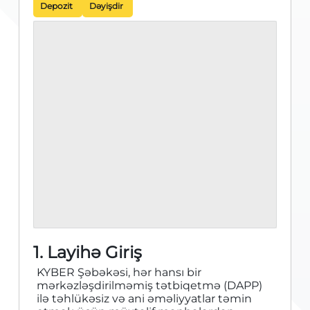
Depozit
Dəyişdir
1. Layihə Giriş
KYBER Şəbəkəsi, hər hansı bir
mərkəzləşdirilməmiş tətbiqetmə (DAPP)
ilə təhlükəsiz və ani əməliyyatlar təmin