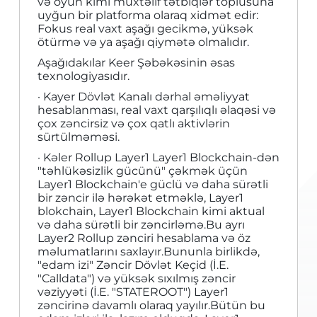
və oyun kimi müxtəlif tətbiqlər toplusuna
uyğun bir platforma olaraq xidmət edir:
Fokus real vaxt aşağı gecikmə, yüksək
ötürmə və ya aşağı qiymətə olmalıdır.
Aşağıdakılar Keer Şəbəkəsinin əsas
texnologiyasıdır.
· Kayer Dövlət Kanalı dərhal əməliyyat
hesablanması, real vaxt qarşılıqlı əlaqəsi və
çox zəncirsiz və çox qatlı aktivlərin
sürtülməməsi.
· Kəler Rollup Layer1 Layer1 Blockchain-dən
"təhlükəsizlik gücünü" çəkmək üçün
Layer1 Blockchain'e güclü və daha sürətli
bir zəncir ilə hərəkət etməklə, Layer1
blokchain, Layer1 Blockchain kimi aktual
və daha sürətli bir zəncirləmə.Bu ayrı
Layer2 Rollup zənciri hesablama və öz
məlumatlarını saxlayır.Bununla birlikdə,
"edam izi" Zəncir Dövlət Keçid (İ.E.
"Calldata") və yüksək sıxılmış zəncir
vəziyyəti (İ.E. "STATEROOT") Layer1
zəncirinə davamlı olaraq yayılır.Bütün bu