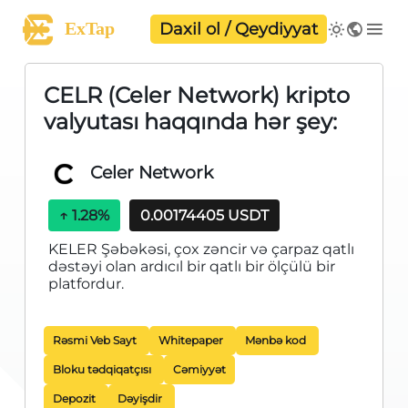
ExTap
Daxil ol / Qeydiyyat
CELR (Celer Network) kripto
valyutası haqqında hər şey:
Celer Network
↑
1.28%
0.00174405 USDT
KELER Şəbəkəsi, çox zəncir və çarpaz qatlı
dəstəyi olan ardıcıl bir qatlı bir ölçülü bir
platfordur.
Rəsmi Veb Sayt
Whitepaper
Mənbə kod
Bloku tədqiqatçısı
Cəmiyyət
Depozit
Dəyişdir