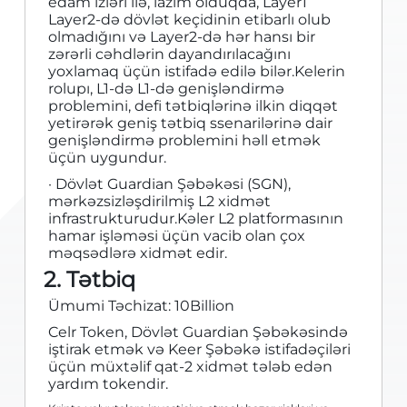
edam izləri ilə, lazım olduqda, Layer1
Layer2-də dövlət keçidinin etibarlı olub
olmadığını və Layer2-də hər hansı bir
zərərli cəhdlərin dayandırılacağını
yoxlamaq üçün istifadə edilə bilər.Kelerin
rolupı, L1-də L1-də genişləndirmə
problemini, defi tətbiqlərinə ilkin diqqət
yetirərək geniş tətbiq ssenarilərinə dair
genişləndirmə problemini həll etmək
üçün uygundur.
· Dövlət Guardian Şəbəkəsi (SGN),
mərkəzsizləşdirilmiş L2 xidmət
infrastrukturudur.Kəler L2 platformasının
hamar işləməsi üçün vacib olan çox
məqsədlərə xidmət edir.
2. Tətbiq
Ümumi Təchizat: 10Billion
Celr Token, Dövlət Guardian Şəbəkəsində
iştirak etmək və Keer Şəbəkə istifadəçiləri
üçün müxtəlif qat-2 xidmət tələb edən
yardım tokendir.