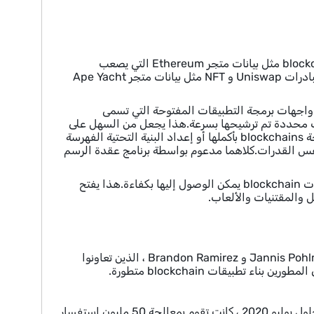
الرسم البياني هو بروتوكول لا مركزي يتيح الاستعلام الفعال لبيانات blockchain.blockchains مثل بيانات متجر Ethereum التي يصعب
الاستعلام عنها مباشرة خارج العمليات الأساسية.مشاريع ذات عقود ذكية معقدة مثل مبادرات Uniswap و NFT مثل بيانات متجر Ape Yacht
blockchain وتمكين المطورين من نشر واجهات برمجة التطبيقات المفتوحة التي تسمى
م عن هذه الرسم الفرعي باستخدام GraphQL لإرجاع بيانات محددة تم ترشيحها بسرعة.هذا يجعل من السهل على
التطبيقات اللامركزية الوصول إلى بيانات blockchain المفهرسة دون الحاجة إلى معالجة blockchains بأكملها أو إعداد البنية التحتية الفهرسة
نفس القدرات.كلاهما مدعوم بواسطة برنامج عقدة الرسم
باختصار ، يملأ الرسم البياني حاجة حاسمة لفهرسة وطبقة لا مركزية للاستعلام لجعل بيانات blockchain يمكن الوصول إليها بكفاءة.هذا يفتح
ل والمقتنيات والألعاب.
تم تصور فكرة الرسم البياني في أواخر عام 2017 من قبل المؤسسين Yaniv Tal و Jannis Pohlmann و Brandon Ramirez ، الذين تعاونوا
أطلقت الرسم البياني الخدمة المستضافة والرسوم البيانية في يناير 2019 مع 7 شركاء.بحلول يوليو 2020 ، كانت تقوم بمعالجة 50 مليون استفسار