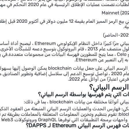
ات الإطلاق الرئيسية في عام 2020 التحكم في مهمة TestNet المحفز في يوليو وبرنامج الأمناء في سبتمبر.
ة.
 التعبير عن Ethereum.
و Mainnet في عام 2020 ، تواصل توسيع الدعم إلى سلاسل إضافية وتطوير ا
رسم البياني؟
ت التي يتم فهرسها بواسطة الرسم البياني؟
عًا مختلفة من بيانات blockchain ، بما في ذلك:
ي: فهارس الحدث والعمليات الرسم البياني المنبعثة من العقود الذكية 
معاملات blockchain: تقوم بتنظيم وتخزين المعلومات المتعلقة بالمعاملات بط
مجة التطبيقات التي توفرها GraphQL وبروتوكولات Web3 الأخرى.
 الرسم البياني Ethereum لـ DAPPS؟