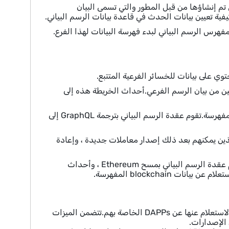
اف الخريطة الفرعية التي تم إنشاؤها من قبل المطور والتي تسمى البيان
فية تعيين بيانات الحدث في قاعدة بيانات الرسم البياني.
صلة وتشغيل معالجات التعيين من بيان الرسم الفرعي.أحداث الخريطة هذه إلى
4. يستعرض DAPP نقطة نهاية GraphQL للعقدة الرسم البياني لبيانات blockchain المفهرسة.تقوم عقدة الرسم البياني بترجمة GraphQL إلى
 ، الذين يمكنهم بعد ذلك إصدار معاملات جديدة ، وإعادة
باختصار ، يتجلى المطورون في النشر الفرعي لإملاء البيانات الفهارس الرسم البياني.تقوم عقدة الرسم البياني بمسح Ethereum ، وأحداث
يسمح Explorer Graph Explorer للمطورين باكتشاف بيانات blockchain المفهرسة والاستعلام عنها عن DAPPs الخاصة بهم.تتضمن الميزات
 الإصدارات.