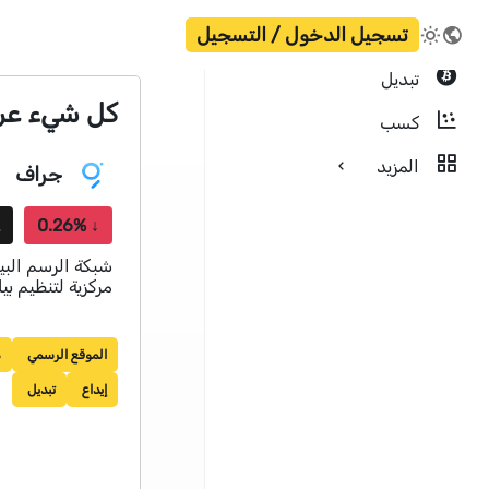
تسجيل الدخول / التسجيل
تبديل
كل شيء عن عملة 
كسب
المزيد
جراف
T
0.26%
↓
شبكة الرسم البيا
مركزية لتنظيم بيانات hain
الموقع الرسمي
م
إيداع
تبديل