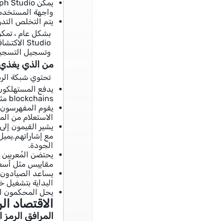
واجهة المستخدم أو CLI ، وتقييد وصول API ، والنشر إلى المستك
يتم التخلص التدر
Studio ال
وتسجيل التسجيل وإدارة 
من الذي يغذي ال
تحتوي شبكة الرسم الب
blockchains مثل Ethereum ، ولكن يمكن أيضًا أن تكون خدمات تجميع البيانات للمستخدمين النهائيين.
الاستعلام من الم
مع إشاراتهم.يميل
الجودة.
مقاييس مثل أسعا
يساعد الصيادون ف
البداية بتشغيل خ
يحل المحكمون الن
الاقتصاد الر
المرافق الرمز ا