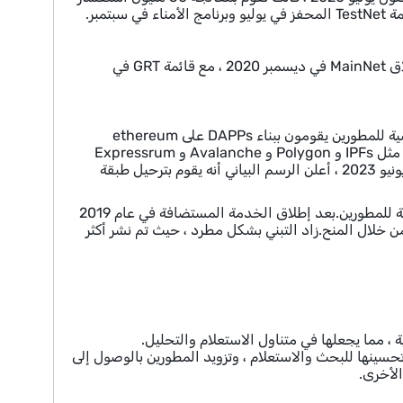
عقد الرسم البياني بيع الرمز المميز العام بقيمة 12 مليون دولار في أكتوبر 2020 قبل إطلاق MainNet في ديسمبر 2020 ، مع قائمة GRT في
اكتسب الرسم البياني جرًا كبيرًا داخل النظام الإيكولوجي Ethereum ، ليصبح أداة أساسية للمطورين يقومون ببناء DAPPs على ethereum
blockchain.بحلول منتصف عام 2013 ، قام البروتوكول بتوسيع دعمه للشبكات الأخرى مثل IPFs و Polygon و Avalanche و Expressrum
One و Gnosis و Celo ، مما يتيح للمطورين فهرسة البيانات من مجموعات متعددة.في يونيو 2023 ، أعلن الرسم البياني أنه يقوم بترحيل طبقة
خلال تطوره ، ركز الرسم البياني على جعل بيانات blockchain يمكن الوصول إليها بسهولة للمطورين.بعد إطلاق الخدمة المستضافة في عام 2019
لصناديق من خلال المنح.زاد التبني بشكل مطرد ، حيث تم نشر أكثر
، مما يجعلها في متناول الاستعلام والتحليل.
ريقة تم تحسينها للبحث والاستعلام ، وتزويد المطورين بالوصول إلى