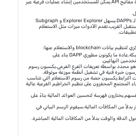
يمكّن Subgraph Studio المستخدمين من إنشاء واختبار ونشر الخراطيم الفرعية وإدارة مفاتيح API.يمكن للمستخدمين إنشاء عمليات فرعية عبر
.
بشكل عام ، تمكن منتجات الرسم البياني المطورين من الوصول إلى بيانات blockchain لـ DAPPs.يسهل Explorer Explorer و Subgraph
 المستقبل القريب.تقدم الأدوات ميزات مثل الاستعلام
block والاستعلام عنها:
يدفع المستهلكون رسوم الاستعلام في GRT للوصول إلى البيانات المفهرسة بواسطة الشبكة.عادة ما يكونون مطوري DAPP بناء على
بيانات blockchain في قواعد البيانات كما هو محدد بواسطة تعريفات الفرع الفرعي.يكسبون رسوم
سون خبرة فنية في تشغيل أنظمة موزعة موثوقة.
فر الرسوم الفرعية بيانات قيمة للفهرس من خلال GRT في منحنيات الترابط.يكسبون حصة من رسوم الاستعلام التي تتناسب
اء المجتمع المحفزون على تنظيم الخراطيم الفرعية عالية
قدة بأنفسهم.يختارون فهرسة لتحسين العوائد المالية بناءً على
دلاً من المكافآت المالية.سيقوم الرسم البياني في
الدقة والوقت بدلاً من المكافآت المالية المباشرة.