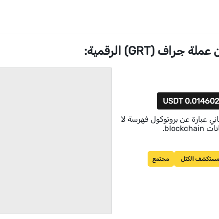
جراف (GRT) الرقمية:
0.014602 USD
ني عبارة عن بروتوكول فهرسة لا
blockc.
ستكشف الكتل
مجتمع