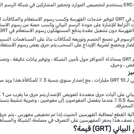
GRT هو رمز ERC-20 يستخدم لتخصيص الموارد وتحفيز المشاركين في شبكة الرسم
يشارك المفهرس في GRT لتوفير خدمات الفهرسة وكسب رسوم الاستعلام وا
ون تشغيل عقدة.يدفع المستهلكون رسوم الاستعلام في GRT للوصول إلى البيانات المفهرسة.
ضار ويخضع لضريبة الإيداع على السحب.يتم حرق بعض رسوم الاستعلام
بشكل عام ، يقوم GRT بمحاذاة الحوافز حول تأمين الشبكة ، وتوفير بيانات 
فض ، وحرق.
يز
يحت
المحترقة.
 نصف.هذا يحفز المفهرسين على التصرف في مصلحة الشبكة والمساهمة
ي (GRT) قيمة؟