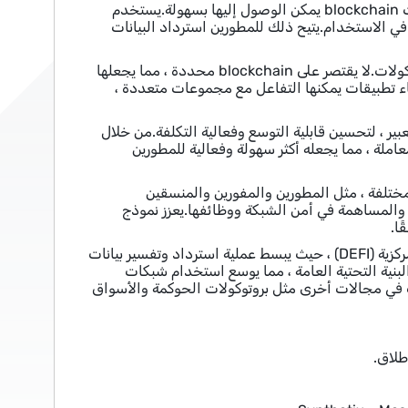
واحدة من الميزات الرئيسية التي تجعل الرسم البياني ذا قيمة هو قدرته على جعل بيانات blockchain يمكن الوصول إليها بسهولة.يستخدم
مما يجعلها أكثر كفاءة وسهولة في الاستخدام.يتيح ذلك للمطورين استرداد البيانات
الجوانب الفريدة الأخرى من الرسم البياني هي توافقه مع مختلف blockchains وبروتوكولات.لا يقتصر على blockchain محددة ، مما يجعلها
اء تطبيقات يمكنها التفاعل مع مجموعات متعددة ،
د الرسم البياني نمواً هائلاً في استخدام حلول الطبقة 2 ، مثل التعبير ، لتحسين قابلية التوسع وفعالية التكلفة.من خلال
ن سرعة المعاملة ، مما يجعله أكثر سهولة وفعالية للمطورين
مختلفة ، مثل المطورين والمفورين والمنسقين
المساهمة في أمن الشبكة ووظائفها.يعزز نموذج
ا.
أخيرًا وليس آخرًا ، يتم استخدام الرسم البياني على نطاق واسع في مساحة التمويل اللامركزية (DEFI) ، حيث يبسط عملية استرداد وتفسير بيانات
ن البنية التحتية العامة ، مما يوسع استخدام شبكات
تطبيقات في مجالات أخرى مثل بروتوكولات الحوكمة والأسواق