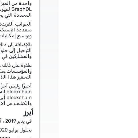
المحددة التي يحتاجونها بسهولة م
متعددة الاستخدا
وتوسيع إمكانيات 
والمشاركين في ا
علاوة على ذلك ،
والمؤسسات.يمكن 
التحفيز هذا اللام
hain
hain
والكشف عن الاح
أبرز
في يناير 2019 ، أطلقت الرسم البياني الخدمة المستضافة والرسوم البيانية مع 7 شركاء إطلاق.
بحلول يوليو 2020 ، كان الرسم البياني يعالج أكثر من 50 مليون استفسار يوميًا.