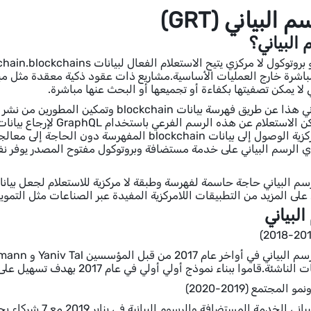
البياني (GRT)
 البياني؟
يحل الرسم البياني هذا عن طريق فهرسة بيانات 
subgraphs.يمكن الاستعلا
ي الرسم البياني على خدمة مستضافة وبروتوكول مفتوح المصدر يوفر 
لى المزيد من التطبيقات اللامركزية المفيدة عبر الصناعات مثل التموي
البياني
 ببناء نموذج أولي أولي في عام 2017 بهدف تسهيل على المطورين بناء تطبيقات blockchain متطورة.