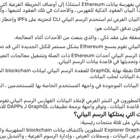
يقوم الرسم البياني بفهرسة بيانات Ethereum استنادًا إلى أوص
البيان العقود الذكية للفهرس ، والأحداث في تلك العقود لتتبعها ، وكي
الرسم البياني CLI لتخزينه على IPFs وإخطار مفهرس الرسم البياني لبدء فهرسة البيانات لهذا الفرع.
ون تدفق البيانات هو:
3. تكتشف عقدة الرسم البياني أحداث Ethereum ذات ال
 وتحديثها في قاعدة بيانات الرسم البياني.
البيانات لجلب البيانات.
. يعرض DAPP البيانات الموجودة في واجهة المستخدم الخاصة بها للمستخدمين
، وتوفر واجهة برمجة تطبيقات GraphQL لـ DAPPs للاستعلام عن بيانات blockchain المفهرسة.
التي يمتلكها الرسم البياني؟
اني على ثلاثة منتجات رئيسية:
م عن البيانات ، وسجلات العرض ، وإدارة الرسوم الفرعية ، والتبديل بين