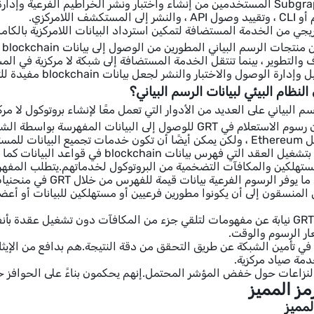
شف اللامركزي.
يجي من الخدمة المستضافة لتمكين استرداد البيانات اللامركزية بالكامل
اكتشاف والتطوير ، بينما تنتقل الخدمة المستضافة إلى شبكة لا مركزية في
الوصول والاختبار والنشر لجعل بيانات blockchain مفيدة للتطبيقات.
نظام البيئي لبيانات الرسم البياني؟
ياني على العديد من الأدوار التي تعمل معًا لإنشاء بروتوكول لا مركزي لتنظيم بيانات chain
يقوم المفهرسون بتشغيل العقد التي فهرس 
ستهلكين والمكافآت التضخمية من البروتوكول لخدماتهم.يتطلب المفهر
يشير القيمون إلى ما يو
 المنسقون إلى أن يكونوا مطورين فرعيين أو مستهلكين للبيانات أو أعض
يحتضن المُعربين GRT نيابة عن مفهومات لتلقي جزء من المكافآت دون تشغيل ع
ر الرسوم والوقت.
ي تأمين الشبكة عن طريق التحقق من دقة النتيجة.هم بدافع من الإيثار ب
دمة صياد مركزية.
زاعات حول خفض المؤشر المحتمل.إنهم يحكمون بناءً على الحوافز حول 
مز المميز
لمميز