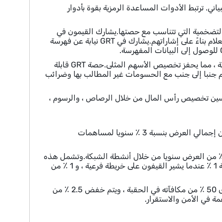
 البياني. ترتبط الأدوات المساعدة الرمزية بقوة بأدوار
لمكافآت التضخمية التي تتناسب مع حصتها.يشارك القيمون في
GRT في منحنيات الترابط للإشارة على جودة الرسم البياني وكسب حصة من رسوم الاستعلام بناءً على إشاراتهم.يشارك في GRT نيابة عن فهرسة
تُساهم جزء من الرسوم في تجمع الخصم وتوزيعه كمكافآت بناءً على المساهمات النسبية ، مما يحفز تخصيص الأسهم المثلى.حصة GRT قابلة
 جنبا إلى جنب مع الحسومات غير المطالب بها وضرائب
دقيقة ، وتحسين تخصيص رأس المال من خلال الرصاص ، والرسوم ،
يبلغ العرض الأولي لـ GRT 10 مليارات ، مع إصدار سنوي بنسبة 3 ٪ للمكافأة.هذا يزيد من إجمالي العرض بنسبة 3 ٪ سنويا لمساهمات
وي الرسم البياني على آليات حرق متعددة لتعويض الإصدار.يتم حرق ما يقرب من 1 ٪ من العرض سنويا من خلال أنشطة الشبكة.وتشمل هذه
ضريبة تفويض بنسبة 0.5 ٪ عندما ينفصل المفوضون إلى مفوضين ، وضريبة تنشيط بنسبة 1 ٪ عندما يشير القيفون على خريطة فرعية ، و 1 ٪ من
GRT لديها أيضا آلية القطع لمعاقبة الفهرسين الخبيث.إذا تم تخفيض مفهرس ، يتم حرق 50 ٪ من مكافآته في الحقبة ، ويتم خفض 2.5 ٪ من
 في الأمن والاستقرار.