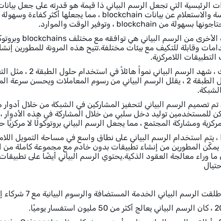
GraphQL لفهرسة والاستعلام عن بيانات blockchain ، 
ن blockchain ، وتوفير الوقت والموارد.
مات وقابلة للتكيف مع بيئات مختلفة.تتيح هذه المرونة للمطورين إنش
التطبيقات اللامركزية.
بالإضافة إلى ذلك ، شه
الترحيل إلى حلول الطبقة 2 ، يقلل الرسم البياني من رسوم المعاملات ويحس
لشبكة.
 تم تصميم الرسم البياني لتحفيز المشاركين في الشبكة من خلال أدوار 
للمستخدمين توليد دخل سلبي من خلال المشاركة في هذه الأدوار ، و
ركزية ومشاركة المجتمع ، مما يجعل الرسم البياني بروتوكولًا لا مركزيًا حقً
blockc.إنه يمكّن المطورين من إنشاء تطبيقات بدون خادم مع مجموعة كاملة م
blockc إلى ما وراء معالجة العقود الذكية.يحتوي الرسم البياني أيضًا على 
تيال