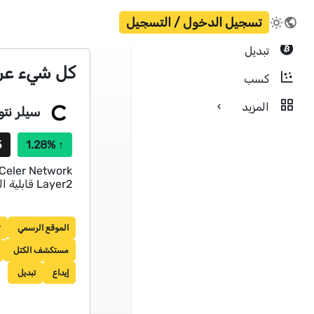
تسجيل الدخول / التسجيل
تبديل
كل شيء عن عملة 
كسب
المزيد
سيلر نتو
T
1.28%
↑
Layer2 قابلية التوسع مع دعم متعدد الطبقات.
الموقع الرسمي
r
مستكشف الكتل
إيداع
تبديل