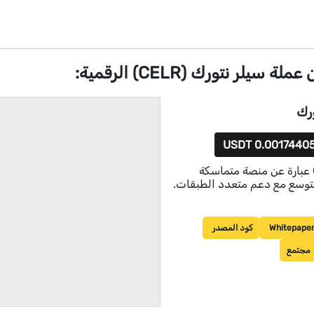
سيلر نتورك (CELR) الرقمية:
رك
0.00174405 USD
Celer Network عبارة عن منصة متماسكة
Whitepape
كود المصدر
مجتمع