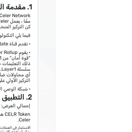
1. مقدمة المشروع
كن التركيز المنخ
فيما يلي التكنولوجي
· تقدم قناة Celer State تسوية معاملات فورية ، وتفاعل في الوقت الفعلي ، وسد الاحتكاك للأصول المتعددة والطبقات متعددة الطبقات.
التركيز الأولي على 
· شبكة الوصي الحكومية (SGN) هي بنية تحتية لخدمة L2 اللامركزية.يخدم أغراض
2. التطبيق
إجمالي العرض: 10 مليار
Celer.
الاستثمار في العملات
يمكن أن تؤدي الاستثما