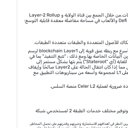
Celer Network عبارة عن منصة متماسكة Layer2 قابلية التوسع مع دعم متعدد الطبقات.من خلال الجمع بين قناة الولاية و Layer-2 Rollup
معًا ، يعمل Celer كمنصة لتلبية مجموعة متنوعة من التطبيقات مثل MicroPayment و Defi والألعاب في مساحة مفاضلة معقدة قابلية التوسع:
· يقوم Celer Rollup بتجديد Layer1 blockchain من خلال العمل كسلسلة منفصلة وأسرع مع ربطة عنق قوية إلى blockchain Layer1 لرسم
Roll المنفصلة هذه بحساب وتخزين البيانات الخاصة بها.ومع ذلك ، "تتبع التنفيذ" بما في
ذلك التعليمات حول انتقال حالة السلسلة (أي "CallData") وحالة السلسلة المضغوطة للغاية (أي "Stateroot") يتم بثها بشكل مستمر إلى
سلسلة Layer1.مع كل آثار التنفيذ هذه ، كلما لزم الأمر ، يمكن استخدام Layer1 للتحقق مما إذا كان انتقال الحالة على Layer2 صالحًا وإيقاف
أي محاولات ضارة على Layer2.يعد Celer’s Rollup مناسبًا لحل تحدي قابلية التوسع على L1 لمجموعة واسعة من سيناريوهات التطبيق مع
CELR Token هو الرمز المميز للمرافق المطلوب للمشاركة في شبكة Guardian State وتوفير مختلف خدمات الطبقة 2 لمستخدمي شبكة
رين النظر في أهدافهم الاستثمارية وخبرتهم وقدرتهم على تحمل المخاطر.
لخسارة التي يمكنهم تحملها. يجب على المستثمرين أن يكونوا على علم