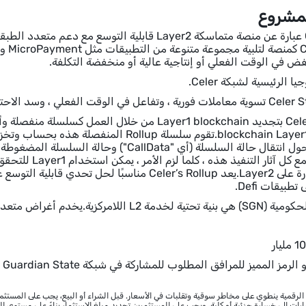
فض في الوقت الفعلي أو إنتاجية عالية أو منخفضة التكلفة.
ا الرئيسية لشبكة Celer.
"قوة أمان" من blockchain Layer1.تقوم سلسلة up
تطبيقات Defi.
 متعددة ضرورية لعملية Celer L2 منصة السلس.
 الرقمية ينطوي على مخاطر سوقية وتقلبات في الأسعار. قبل الشراء أو البيع، يجب على المستثم
رات إلى خسارة جزئية أو كلية، ويجب على المستثمرين تحديد مبلغ الاستثمار بناءً على مستوى ا