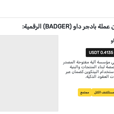
دجر داو (BADGER) الرقمية:
و
0.4135 USDT
Badger  هي مؤسسة آلية مفتوحة المصدر
صة لبناء المنتجات والبنية
استخدام البيتكوين كضمان عبر
 العقود الذكية.
ستكشف الكتل
مجتمع