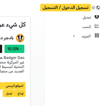
تسجيل الدخول / التسجيل
تبديل
كل شيء عن عملة با
كسب
المزيد
بادجر دا
10.12%
↑
Dao
غير المركزية مخص
التحتية لتبسيط 
العديد من منصات
الموقع الرسمي
م
إيداع
تبديل