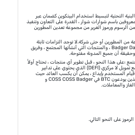
 والبنية التحتية لتبسيط استخدام البيتكوين كضمان عبر
روفين باسم شوارات شوار ، القدرة على التعاون وتنفيذ
مطور أن يكسب نسبة مئوية من الرسوم ورموز الغرير من مجموعة تعدين المطورين
ا واحدًا أو مجموعة من المطورين أو حتى شركة.لا توجد التزامات ثابتة
بمتطلبات المشاركة ، ويمكن لأي شخص إنشاء.تشمل أعمدة Badger Dao The Badger Builders ، والمنتجات التي أنشأتها المجتمع ، وفريق
 Digg.Badger Dao هو مشروع يحركه المجتمع ؛على هذا النحو ، قبل تطوير أي منتجات ، تحتاج أولاً
إلى وضعها والتصويت عليها والموافقة عليها من قبل حاملي الرمز المميز.SENT هو مجمع تمويل لا مركزي (DEFI) الذي يحتوي على تدابير
 استراتيجيات.بمجرد قيام المستخدم بإيداع ، يمكن أن يكسب العائد حيث
يقوم العقد الذكي للبروتوكول بالعمل. من أجل تحفيز هذه المشاركة ، يقوم المزارعون الذين يودعون BTC في COSS COSS Badger و