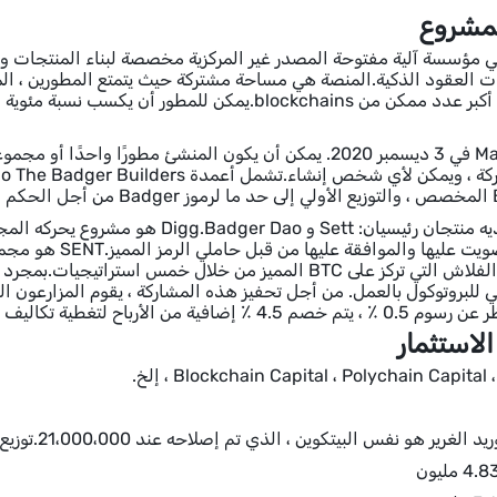
Badger  هي مؤسسة آلية مفتوحة المصدر غير المركزية مخصصة لبناء المنتجات
 العقود الذكية.المنصة هي مساحة مشتركة حيث يتمتع المطورين ، المع
Bitcoin كضمان أكبر عدد ممكن من blockchains.يمكن لل
تم إطلاق Mainnet في 3 ديسمبر 2020. يمكن أن يكون المنشئ مطورً
Badger Dao لديه منتجان رئيسيان: Sett و
لتخفيف قروض الفلاش التي تركز على BTC المميز من خلال خمس
Blockchain Capital ، Polychain Capital ، إلخ.
هو نفس البيتكوين ، الذي تم إصلاحه عند 21،000،000.توزيع الرموز على النحو التالي.